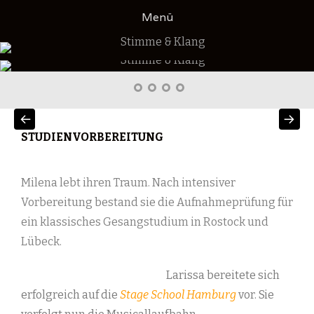
Zum
Menü
Inhalt
springen
KERSTIN_STERZIK_SOPRAN_DITHMARSCHEN_MELDORF_B
STIMME & KLANG
Stimme
Vita
Unterricht
Kontakt
und
Klang
STUDIENVORBEREITUNG
Milena lebt ihren Traum. Nach intensiver
Vorbereitung bestand sie die Aufnahmeprüfung für
ein klassisches Gesangstudium in Rostock und
Lübeck.
Larissa bereitete sich
erfolgreich auf die
Stage School Hamburg
vor. Sie